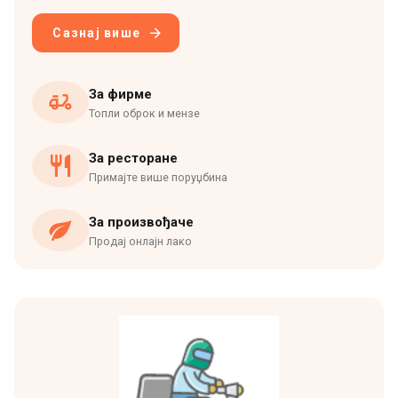
Сазнај више
За фирме
Топли оброк и мензе
За ресторане
Примајте више поруџбина
За произвођаче
Продај онлајн лако