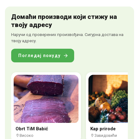
Домаћи производи који стижу на
твоју адресу
Наручи од проверених произвођача. Сигурна достава на
твоју адресу.
Погледај понуду
Obrt TiM Babić
Kap prirode
Високо
Завидовићи