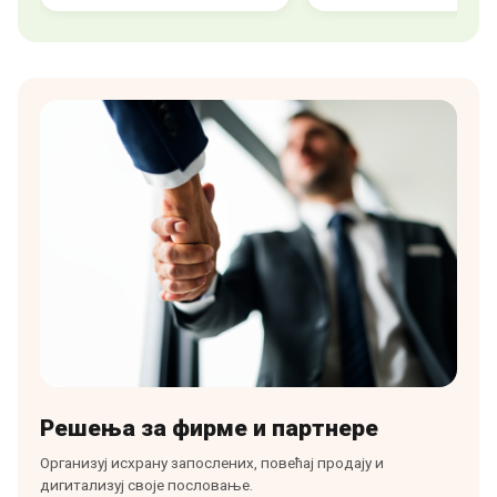
Решења за фирме и партнере
Организуј исхрану запослених, повећај продају и
дигитализуј своје пословање.