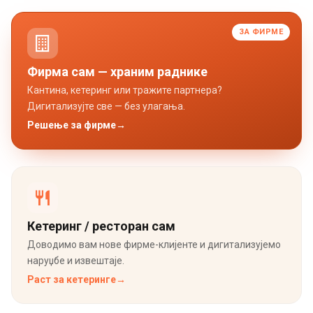
ЗА ФИРМЕ
Фирма сам — храним раднике
Кантина, кетеринг или тражите партнера?
Дигитализујте све — без улагања.
Решење за фирме
→
Кетеринг / ресторан сам
Доводимо вам нове фирме-клијенте и дигитализујемо
наруџбе и извештаје.
Раст за кетеринге
→