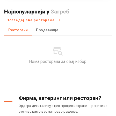
Најпопуларнији у
Загреб
Погледај све ресторане
Ресторани
Продавнице
Нема ресторана за овај избор.
Фирма, кетеринг или ресторан?
Ордера дигитализује цео процес исхране — реците ко
сте и водимо вас на право решење.