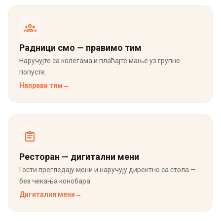
Радници смо — правимо тим
Наручујте са колегама и плаћајте мање уз групне
попусте.
Направи тим
→
Ресторан — дигитални мени
Гости прегледају мени и наручују директно са стола —
без чекања конобара.
Дигитални мени
→