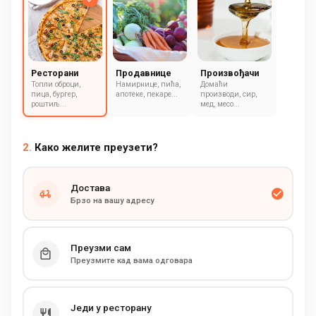
Ресторани
Продавнице
Произвођачи
Топли оброци,
Намирнице, пића,
Домаћи
пица, бургер,
апотеке, пекаре...
производи, сир,
роштиљ...
мед, месо...
2.
Како желите преузети?
Достава
Брзо на вашу адресу
Преузми сам
Преузмите кад вама одговара
Једи у ресторану