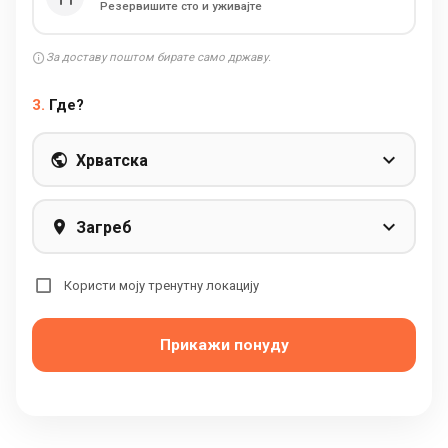
Резервишите сто и уживајте
За доставу поштом бирате само државу.
3.
Где?
Хрватска
Загреб
Користи моју тренутну локацију
Прикажи понуду