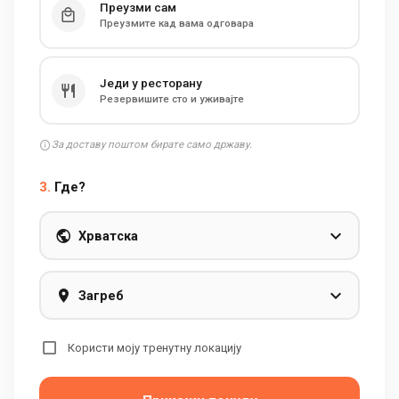
Преузми сам
Преузмите кад вама одговара
Једи у ресторану
Резервишите сто и уживајте
За доставу поштом бирате само државу.
3.
Где?
Хрватска
Загреб
Користи моју тренутну локацију