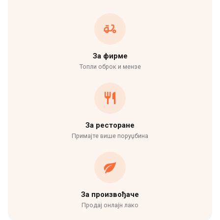
За фирме
Топли оброк и мензе
За ресторане
Примајте више поруџбина
За произвођаче
Продај онлајн лако