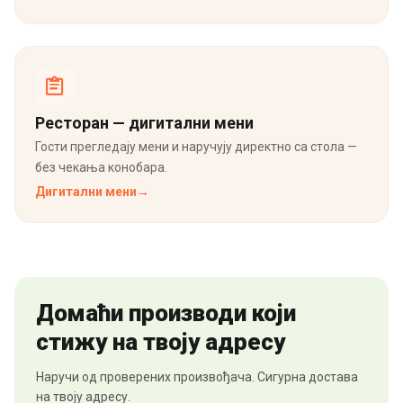
Ресторан — дигитални мени
Гости прегледају мени и наручују директно са стола —
без чекања конобара.
Дигитални мени
→
Домаћи производи који
стижу на твоју адресу
Наручи од проверених произвођача. Сигурна достава
на твоју адресу.