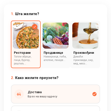
1.
Шта желите?
Ресторани
Продавнице
Произвођачи
Топли оброци,
Намирнице, пића,
Домаћи
пица, бургер,
апотеке, пекаре...
производи, сир,
роштиљ...
мед, месо...
2.
Како желите преузети?
Достава
Брзо на вашу адресу