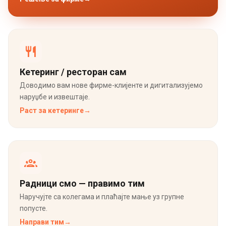
Кетеринг / ресторан сам
Доводимо вам нове фирме-клијенте и дигитализујемо
наруџбе и извештаје.
Раст за кетеринге
→
Радници смо — правимо тим
Наручујте са колегама и плаћајте мање уз групне
попусте.
Направи тим
→