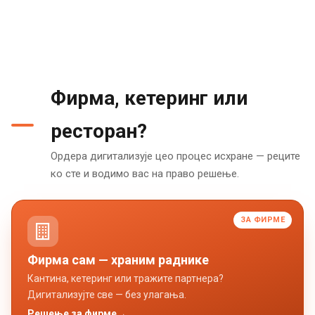
Фирма, кетеринг или
ресторан?
Ордера дигитализује цео процес исхране — реците
ко сте и водимо вас на право решење.
ЗА ФИРМЕ
Фирма сам — храним раднике
Кантина, кетеринг или тражите партнера?
Дигитализујте све — без улагања.
Решење за фирме
→