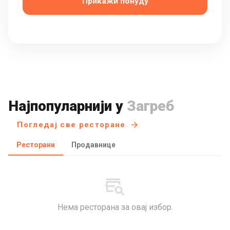
Прикажи понуду
Најпопуларнији у
Загреб
Погледај све ресторане
Ресторани
Продавнице
Нема ресторана за овај избор.