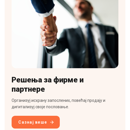
Решења за фирме и
партнере
Организуј исхрану запослених, повећај продају и
дигитализуј своје пословање.
Сазнај више