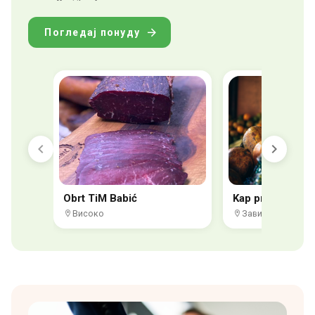
Погледај понуду
Obrt TiM Babić
Kap prirode
Високо
Завидовићи