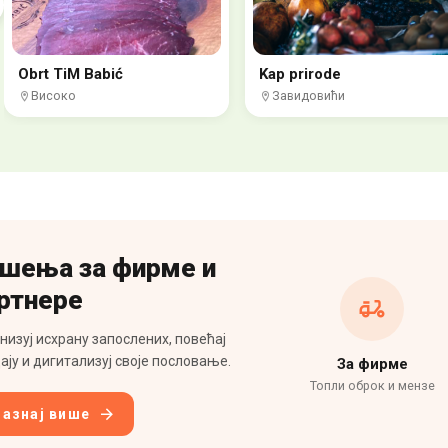
Obrt TiM Babić
Kap prirode
Високо
Завидовићи
шења за фирме и
ртнере
низуј исхрану запослених, повећај
ају и дигитализуј своје пословање.
За фирме
Топли оброк и мензе
Сазнај више