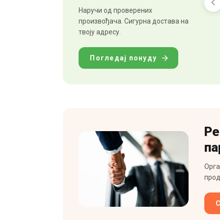
Наручи од проверених
произвођача. Сигурна достава на
твоју адресу.
Погледај понуду
Ре
па
Орга
прод