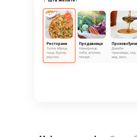
1.
Шта желите?
Ресторани
Продавнице
Произвођачи
Топли оброци,
Намирнице,
Домаћи
пица, бургер,
пића, апотеке,
производи, сир,
роштиљ...
пекаре...
мед, месо...