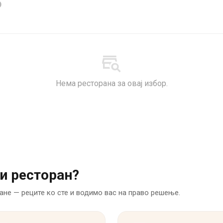
б
Нема ресторана за овај избор.
и ресторан?
ане — реците ко сте и водимо вас на право решење.