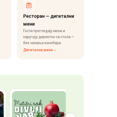
Ресторан — дигитални
мени
Гости прегледају мени и
наручују директно са стола —
без чекања конобара.
Дигитални мени
→