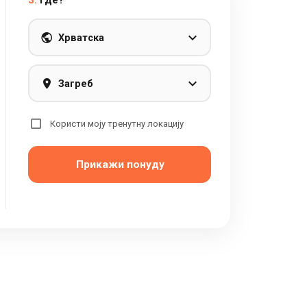
3.
Где?
Хрватска
Загреб
Користи моју тренутну локацију
Прикажи понуду