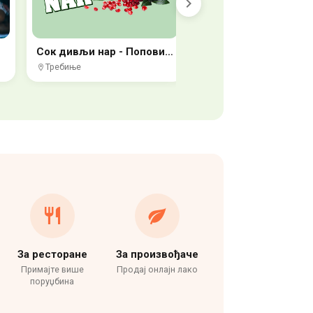
Сок дивљи нар - Поповић Требиње
Требиње
Рибник
За ресторане
За произвођаче
Примајте више
Продај онлајн лако
поруџбина