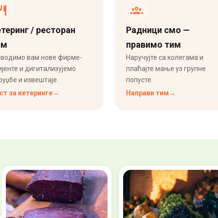
теринг / ресторан
Радници смо —
ам
правимо тим
водимо вам нове фирме-
Наручујте са колегама и
ијенте и дигитализујемо
плаћајте мање уз групне
руџбе и извештаје.
попусте.
ст за кетеринге
→
Направи тим
→