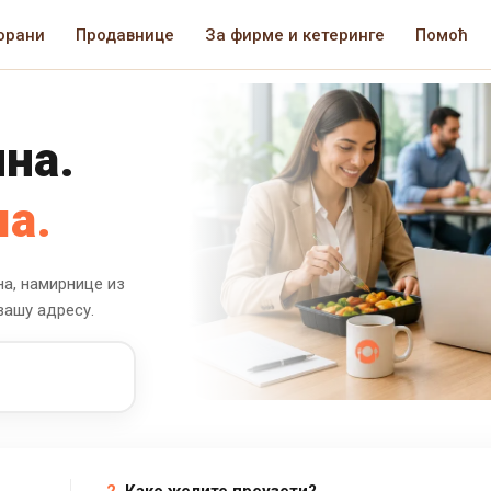
орани
Продавнице
За фирме и кетеринге
Помоћ
на.
а.
на, намирнице из
вашу адресу.