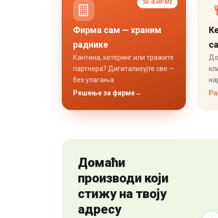
ЗА ФИРМЕ
Фирма сам — храним
Ке
раднике
с
Кантина, кетеринг или тражите
До
партнера? Дигитализујте све —
кл
без улагања.
на
Решење за фирме
→
Ра
Домаћи
производи који
стижу на твоју
адресу