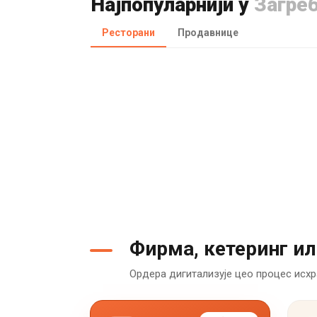
Најпопуларнији у
Загре
Ресторани
Продавнице
Фирма, кетеринг ил
Ордера дигитализује цео процес исхр