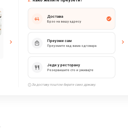
2.
Како желите преузети?
Достава
Брзо на вашу адресу
Преузми сам
Преузмите кад вама одговара
Једи у ресторану
Резервишите сто и уживајте
За доставу поштом бирате само државу.