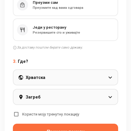
Преузми сам
Преузмите кад вама одговара
Једи у ресторану
Резервишите сто и уживајте
За доставу поштом бирате само државу.
3.
Где?
Хрватска
Загреб
Користи моју тренутну локацију