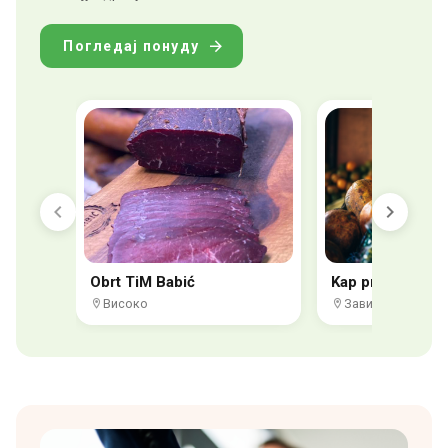
Погледај понуду
Obrt TiM Babić
Kap prirode
Високо
Завидовићи