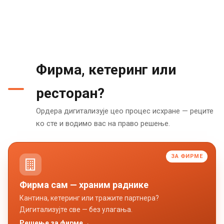
Фирма, кетеринг или
ресторан?
Ордера дигитализује цео процес исхране — реците
ко сте и водимо вас на право решење.
ЗА ФИРМЕ
Фирма сам — храним раднике
Кантина, кетеринг или тражите партнера?
Дигитализујте све — без улагања.
Решење за фирме
→