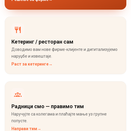
Кетеринг / ресторан сам
Доводимо вам нове фирме-клијенте и дигитализујемо
наруџбе и извештаје.
Раст за кетеринге
→
Радници смо — правимо тим
Наручујте са колегама и плаћајте мање уз групне
попусте.
Направи тим
→