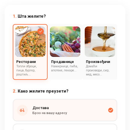
1.
Шта желите?
Ресторани
Продавнице
Произвођачи
Топли оброци,
Намирнице, пића,
Домаћи
пица, бургер,
апотеке, пекаре...
производи, сир,
роштиљ...
мед, месо...
2.
Како желите преузети?
Достава
Брзо на вашу адресу