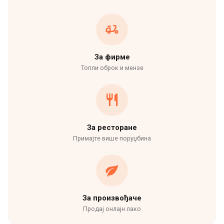
За фирме
Топли оброк и мензе
За ресторане
Примајте више поруџбина
За произвођаче
Продај онлајн лако