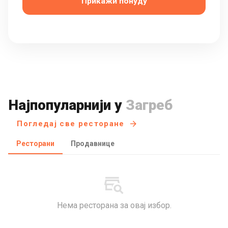
Прикажи понуду
Најпопуларнији у
Загреб
Погледај све ресторане
Ресторани
Продавнице
Нема ресторана за овај избор.