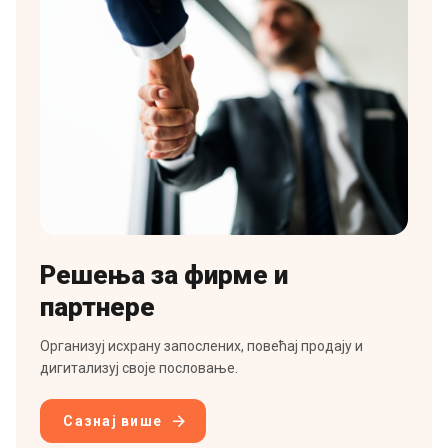
Решења за фирме и
партнере
Организуј исхрану запослених, повећај продају и
дигитализуј своје пословање.
Сазнај више