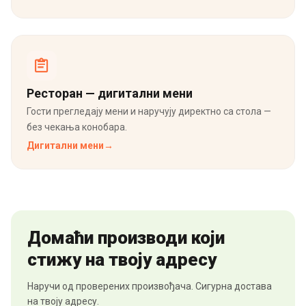
Ресторан — дигитални мени
Гости прегледају мени и наручују директно са стола —
без чекања конобара.
Дигитални мени
→
Домаћи производи који
стижу на твоју адресу
Наручи од проверених произвођача. Сигурна достава
на твоју адресу.