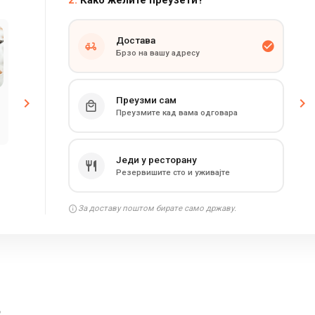
2.
Како желите преузети?
Достава
Брзо на вашу адресу
Преузми сам
Преузмите кад вама одговара
Једи у ресторану
Резервишите сто и уживајте
За доставу поштом бирате само државу.