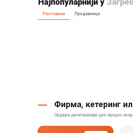
Најпопуларнији у
Загре
Ресторани
Продавнице
Фирма, кетеринг ил
Ордера дигитализује цео процес исхр