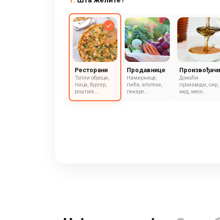
1.
Шта желите?
Ресторани
Продавнице
Произвођачи
Топли оброци,
Намирнице,
Домаћи
пица, бургер,
пића, апотеке,
производи, сир,
роштиљ...
пекаре...
мед, месо...