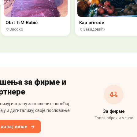
Obrt TiM Babić
Kap prirode
Високо
Завидовићи
шења за фирме и
ртнере
низуј исхрану запослених, повећај
ају и дигитализуј своје пословање.
За фирме
Топли оброк и мензе
Сазнај више