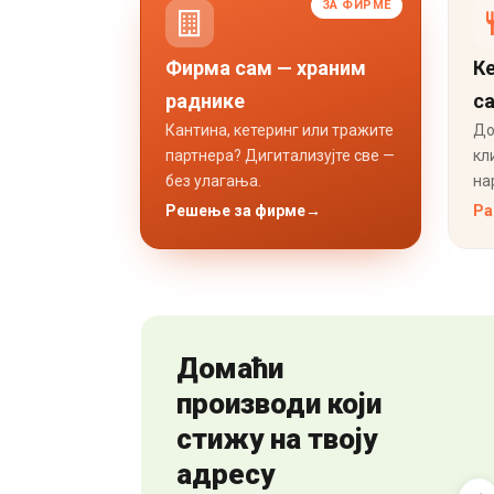
ЗА ФИРМЕ
Фирма сам — храним
Ке
раднике
с
Кантина, кетеринг или тражите
До
партнера? Дигитализујте све —
кл
без улагања.
на
Решење за фирме
→
Ра
Домаћи
производи који
стижу на твоју
адресу