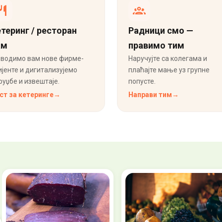
теринг / ресторан
Радници смо —
ам
правимо тим
водимо вам нове фирме-
Наручујте са колегама и
ијенте и дигитализујемо
плаћајте мање уз групне
руџбе и извештаје.
попусте.
ст за кетеринге
→
Направи тим
→