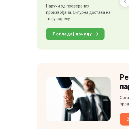
Наручи од проверених
произвођача. Сигурна достава на
твоју адресу.
Погледај понуду
Ре
па
Орга
прод