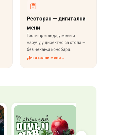
Ресторан — дигитални
мени
Гости прегледају мени и
наручују директно са стола —
без чекања конобара.
Дигитални мени
→