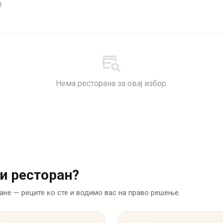
б
Нема ресторана за овај избор.
и ресторан?
ане — реците ко сте и водимо вас на право решење.