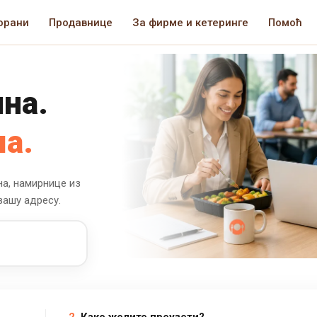
орани
Продавнице
За фирме и кетеринге
Помоћ
на.
а.
на, намирнице из
вашу адресу.