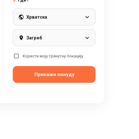
3.
Где?
Хрватска
Загреб
Користи моју тренутну локацију
Прикажи понуду