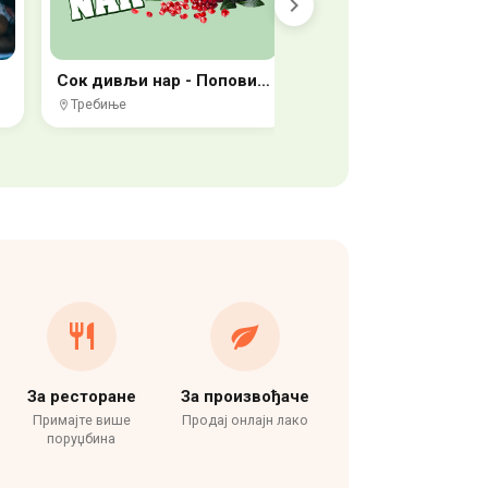
Сок дивљи нар - Поповић Требиње
Требиње
Рибник
За ресторане
За произвођаче
Примајте више
Продај онлајн лако
поруџбина