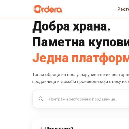
Рест
Добра храна.
Паметна купови
Једна платформ
Топли оброци на послу, наручивање из рестора
продавница и домаћи производи који стижу на 