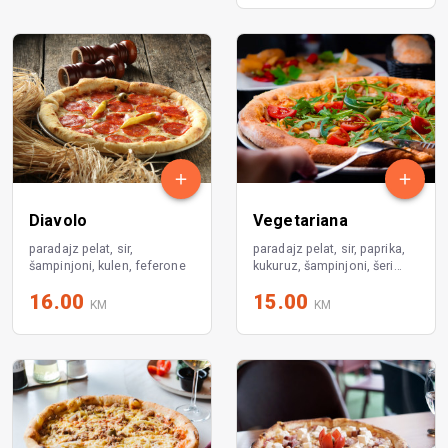
Diavolo
Vegetariana
paradajz pelat, sir,
paradajz pelat, sir, paprika,
šampinjoni, kulen, feferone
kukuruz, šampinjoni, šeri
paradajz, rukola
16.00
15.00
KM
KM