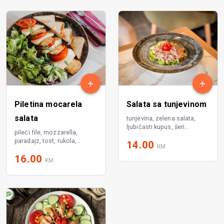
Piletina mocarela
Salata sa tunjevinom
salata
tunjevina, zelena salata,
ljubičasti kupus, šeri
pileći file, mozzarella,
paradajz, rukola,paprika,
paradajz, tost, rukola,
14.00
kukuruz šećerac, dresing
KM
ljubičasti kupus, zelena sata
16.00
KM