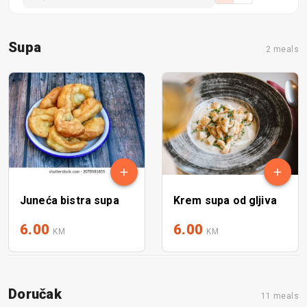
Supa
2 meals
Juneća bistra supa
Krem supa od gljiva
6.00
6.00
KM
KM
Doručak
11 meals