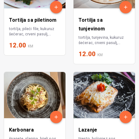
Tortilja sa piletinom
Tortilja sa
tunjevinom
tortilja, pileći file, kukuruz
šećerac, crveni pasulj,
tortilja, tunjevina, kukuruz
paprika, sir, paradajz pelat
šećerac, crveni pasulj,
12.00
KM
paprika, paradajz pelat
12.00
KM
Karbonara
Lazanje
špagete, slanina, bijeli sos
tijesto, bolonjez sos,