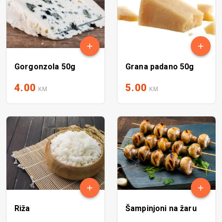
Gorgonzola 50g
Grana padano 50g
4.00
5.00
KM
KM
Riža
Šampinjoni na žaru