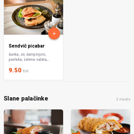
Sendvič picabar
šunka, sir, šampinjoni,
pavlaka, zelena salata,
paradajz
9.50
KM
Slane palačinke
3 meals