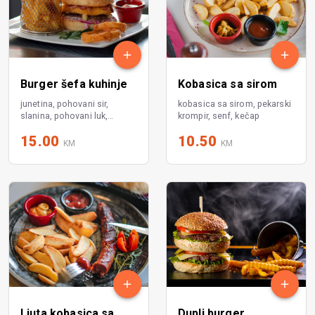
Burger šefa kuhinje
Kobasica sa sirom
junetina, pohovani sir,
kobasica sa sirom, pekarski
slanina, pohovani luk,
krompir, senf, kečap
hrskava salata, sos, pomfrit
15.00
10.50
KM
KM
Ljuta kobasica sa
Dupli burger