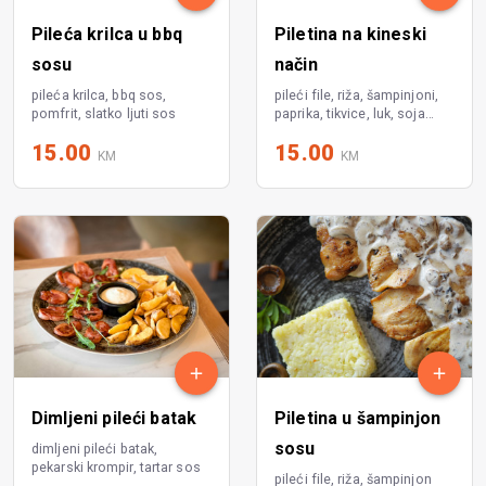
Pileća krilca u bbq
Piletina na kineski
sosu
način
pileća krilca, bbq sos,
pileći file, riža, šampinjoni,
pomfrit, slatko ljuti sos
paprika, tikvice, luk, soja
sos, slatko ljuti sos
15.00
15.00
KM
KM
Dimljeni pileći batak
Piletina u šampinjon
sosu
dimljeni pileći batak,
pekarski krompir, tartar sos
pileći file, riža, šampinjon