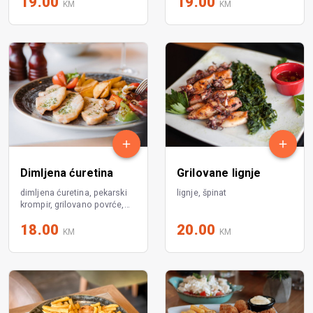
19.00
19.00
KM
KM
Dimljena ćuretina
Grilovane lignje
dimljena ćuretina, pekarski
lignje, špinat
krompir, grilovano povrće,
maslac sa začinskim biljem
18.00
20.00
KM
KM