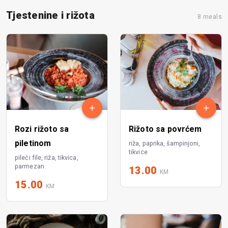
Tjestenine i rižota
8 meals
Rozi rižoto sa
Rižoto sa povrćem
piletinom
riža, paprika, šampinjoni,
tikvice
pileći file, riža, tikvica,
parmezan
13.00
KM
15.00
KM