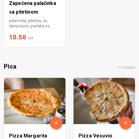
Zapečena palačinka
sa piletinom
palačinka, piletina, sir,
šampinjoni, pavlaka za
kuvanje
10.50
KM
Pica
12 meals
Pizza Margarita
Pizza Vesuvio