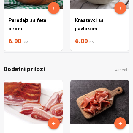
Paradajz sa feta
Krastavci sa
sirom
pavlakom
6.00
6.00
KM
KM
Dodatni prilozi
14 meals