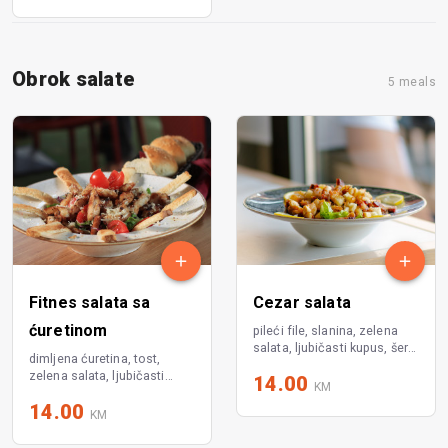
Obrok salate
5 meals
Fitnes salata sa
Cezar salata
ćuretinom
pileći file, slanina, zelena
salata, ljubičasti kupus, šeri
dimljena ćuretina, tost,
paradajz, rukola, tost,
zelena salata, ljubičasti
14.00
dresing
KM
kupus, šeri paradajz, rukola,
14.00
parmezn
KM