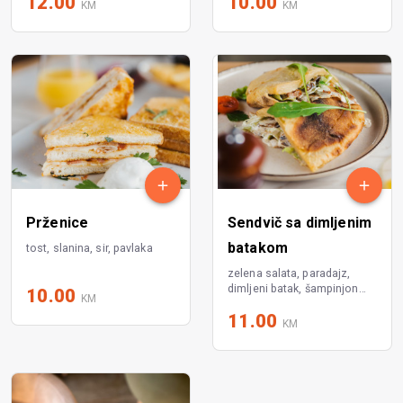
12.00
10.00
KM
KM
Prženice
Sendvič sa dimljenim
batakom
tost, slanina, sir, pavlaka
zelena salata, paradajz,
dimljeni batak, šampinjon
10.00
KM
sos
11.00
KM