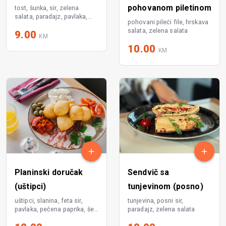
pohovanom piletinom
tost, šunka, sir, zelena
salata, paradajz, pavlaka,
pohovani pileći file, hrskava
pomfrit
salata, zelena salata
9.00
KM
10.00
KM
Planinski doručak
Sendvič sa
(uštipci)
tunjevinom (posno)
uštipci, slanina, feta sir,
tunjevina, posni sir,
pavlaka, pečena paprika, šeri
paradajz, zelena salata
paradajz