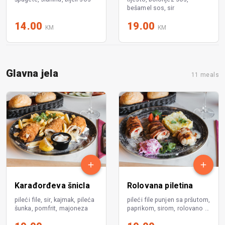
bešamel sos, sir
14.00
19.00
KM
KM
Glavna jela
11 meals
Karađorđeva šnicla
Rolovana piletina
pileći file, sir, kajmak, pileća
pileći file punjen sa pršutom,
šunka, pomfrit, majoneza
paprikom, sirom, rolovano u
slanini, riža i hrskava salata