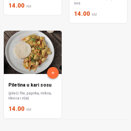
sos
14.00
KM
14.00
KM
Piletina u kari sosu
(pileći file, paprika, mrkva,
tikvica i riža)
14.00
KM