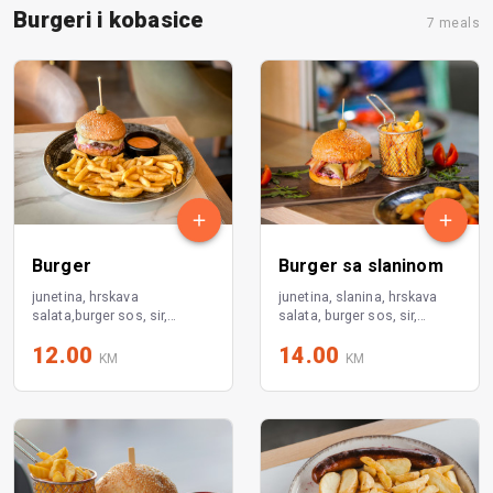
Burgeri i kobasice
7 meals
Burger
Burger sa slaninom
junetina, hrskava
junetina, slanina, hrskava
salata,burger sos, sir,
salata, burger sos, sir,
pomfrit
pomfrit
12.00
14.00
KM
KM