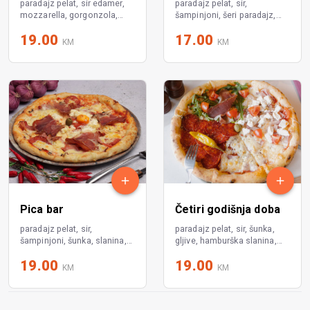
paradajz pelat, sir edamer,
paradajz pelat, sir,
mozzarella, gorgonzola,
šampinjoni, šeri paradajz,
parmezan
pršut, rukola
19.00
17.00
KM
KM
Pica bar
Četiri godišnja doba
paradajz pelat, sir,
paradajz pelat, sir, šunka,
šampinjoni, šunka, slanina,
gljive, hamburška slanina,
mladi sir, jaje, kulen, pršut
feta sir, šeri paradajz, pršut,
19.00
19.00
rukola, kulen, feferona
KM
KM