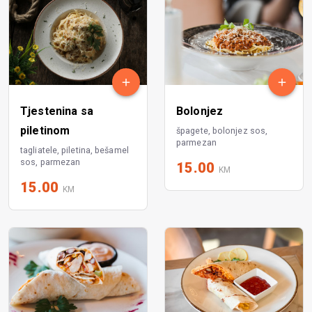
Tjestenina sa
Bolonjez
piletinom
špagete, bolonjez sos,
parmezan
tagliatele, piletina, bešamel
sos, parmezan
15.00
KM
15.00
KM