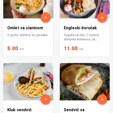
Omlet sa slaninom
Engleski doručak
3 jajeta, slanina, sir, pavlaka
3 jajeta na oko, 2 ćureće
dimljene kobasice, sir,
pekrski krompir, tartar sos
8.00
11.00
KM
KM
Klub sendvič
Sendvič sa