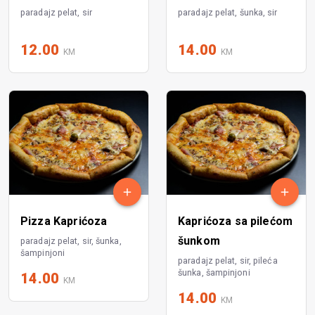
paradajz pelat, sir
paradajz pelat, šunka, sir
12.00
14.00
KM
KM
Pizza Kaprićoza
Kaprićoza sa pilećom
šunkom
paradajz pelat, sir, šunka,
šampinjoni
paradajz pelat, sir, pileća
šunka, šampinjoni
14.00
KM
14.00
KM