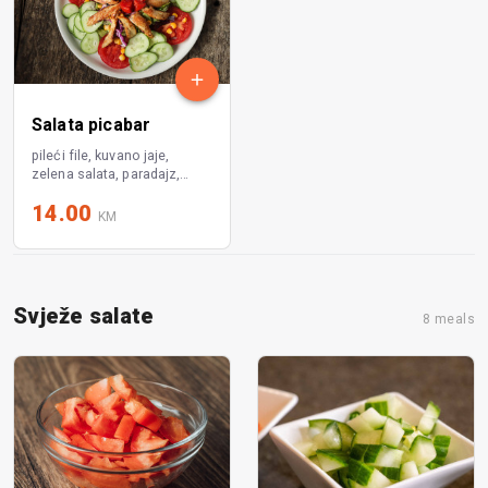
Salata picabar
pileći file, kuvano jaje,
zelena salata, paradajz,
krastavac, kukuruz šećerac,
14.00
crveni kupus
KM
Svježe salate
8 meals