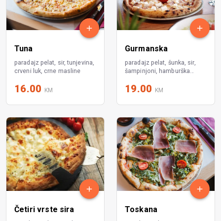
Tuna
Gurmanska
paradajz pelat, sir, tunjevina,
paradajz pelat, šunka, sir,
crveni luk, crne masline
šampinjoni, hamburška
slanina, feta sir
16.00
19.00
KM
KM
Četiri vrste sira
Toskana