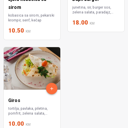
sirom
junetina, sir, burger sos,
zelena salata, paradajz,
kobasica sa sirom, pekarski
kiseli krastavci
krompir, senf, kečap
18.00
KM
10.50
KM
Giros
tortilja, pavlaka, piletina,
pomfrit, zelena salata,
paradajz
10.00
KM