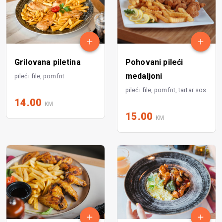
Grilovana piletina
Pohovani pileći
medaljoni
pileći file, pomfrit
pileći file, pomfrit, tartar sos
14.00
KM
15.00
KM