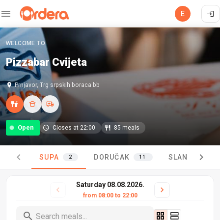
E
WELCOME TO
Pizzabar Cvijeta
Prnjavor,
Trg srpskih boraca bb
Open
Closes at 22:00
85 meals
SUPA
DORUČAK
SLANE PALAČ
2
11
Saturday 08.08.2026.
from 08:00 to 22:00